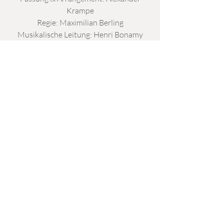
Krampe
Regie: Maximilian Berling
Musikalische Leitung: Henri Bonamy
Eine Produktion von „Projekt
Kammeroper
https://www.kammeroper-
muenchen.com/figaro/
Time & Location
Jan 03, 2026, 7:00 PM – 9:00 PM
Cuvilliéstheater, Residenzstraße 1, 80333
München, Deutschland
© 2022 Viktoria Matt