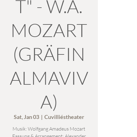
T" - W.A.
MOZART
(GRÄFIN
ALMAVIV
A)
Sat, Jan 03
  |  
Cuvilliéstheater
Musik: Wolfgang Amadeus Mozart
Fassung & Arrangement: Alexander