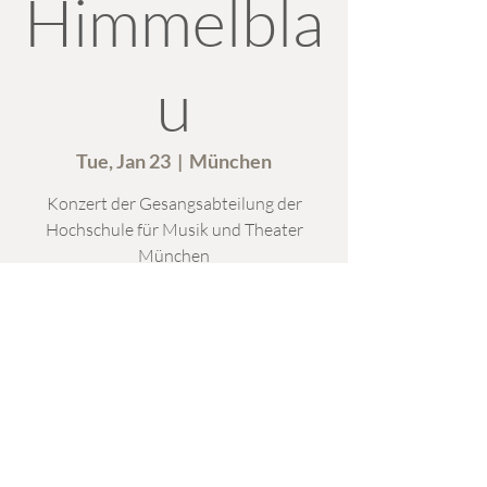
Himmelbla
u
Tue, Jan 23
  |  
München
Konzert der Gesangsabteilung der
Hochschule für Musik und Theater
München
Time & Location
Jan 23, 2024, 7:00 PM – 9:00 PM
München, Arcisstraße 12, 80333 München,
Deutschland