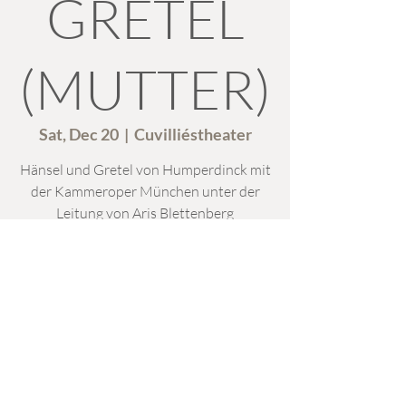
GRETEL
(MUTTER)
Sat, Dec 20
  |  
Cuvilliéstheater
Hänsel und Gretel von Humperdinck mit
der Kammeroper München unter der
Leitung von Aris Blettenberg
Time & Location
Dec 20, 2025, 7:00 PM – 9:00 PM
Cuvilliéstheater, Residenzstraße 1, 80333
München, Deutschland