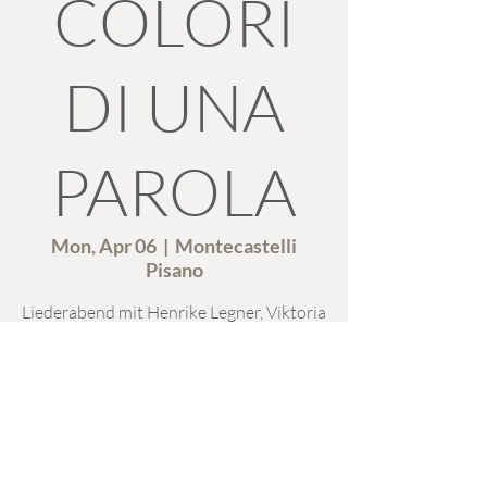
COLORI
DI UNA
PAROLA
Mon, Apr 06
  |  
Montecastelli
Pisano
Liederabend mit Henrike Legner, Viktoria
Matt und Utako Endo
Time & Location
Apr 06, 2026, 6:00 PM
Montecastelli Pisano, 56041 Montecastelli