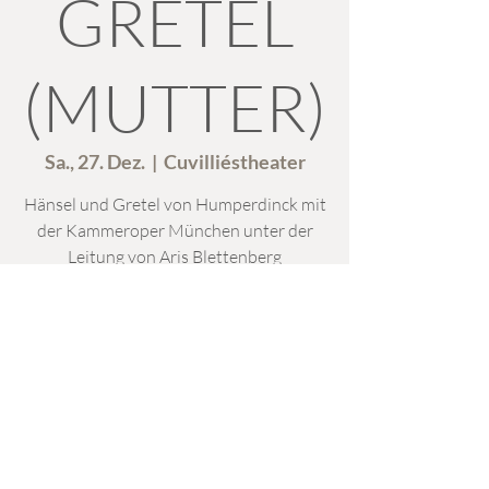
GRETEL
(MUTTER)
Sa., 27. Dez.
  |  
Cuvilliéstheater
Hänsel und Gretel von Humperdinck mit
der Kammeroper München unter der
Leitung von Aris Blettenberg
Zeit & Ort
27. Dez. 2025, 19:00 – 21:00
Cuvilliéstheater, Residenzstraße 1, 80333
München, Deutschland